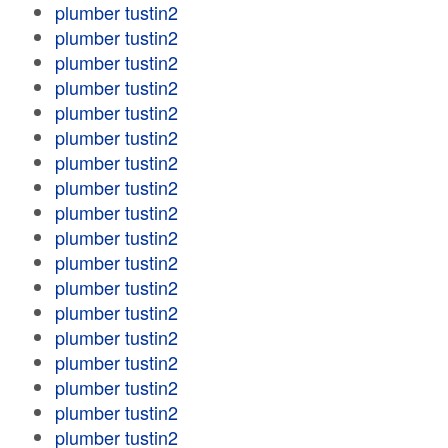
plumber tustin2
plumber tustin2
plumber tustin2
plumber tustin2
plumber tustin2
plumber tustin2
plumber tustin2
plumber tustin2
plumber tustin2
plumber tustin2
plumber tustin2
plumber tustin2
plumber tustin2
plumber tustin2
plumber tustin2
plumber tustin2
plumber tustin2
plumber tustin2