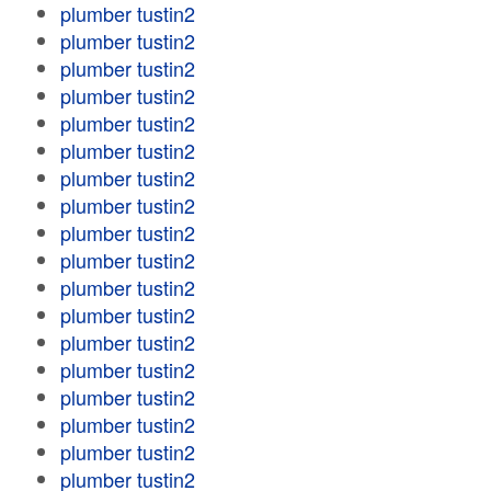
plumber tustin2
plumber tustin2
plumber tustin2
plumber tustin2
plumber tustin2
plumber tustin2
plumber tustin2
plumber tustin2
plumber tustin2
plumber tustin2
plumber tustin2
plumber tustin2
plumber tustin2
plumber tustin2
plumber tustin2
plumber tustin2
plumber tustin2
plumber tustin2