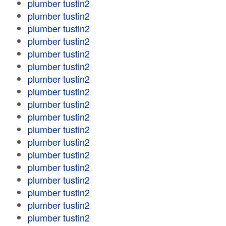
plumber tustin2
plumber tustin2
plumber tustin2
plumber tustin2
plumber tustin2
plumber tustin2
plumber tustin2
plumber tustin2
plumber tustin2
plumber tustin2
plumber tustin2
plumber tustin2
plumber tustin2
plumber tustin2
plumber tustin2
plumber tustin2
plumber tustin2
plumber tustin2