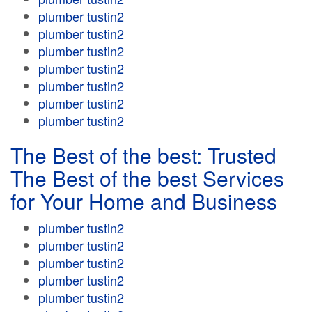
plumber tustin2
plumber tustin2
plumber tustin2
plumber tustin2
plumber tustin2
plumber tustin2
plumber tustin2
The Best of the best: Trusted
The Best of the best Services
for Your Home and Business
plumber tustin2
plumber tustin2
plumber tustin2
plumber tustin2
plumber tustin2